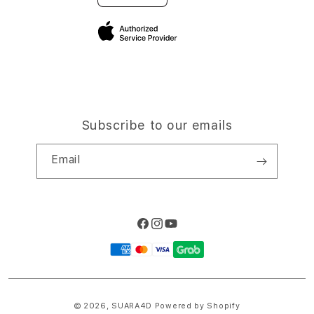
Site Terms of Use
Subscribe to our emails
Email
Facebook
Instagram
YouTube
Payment
methods
© 2026,
SUARA4D
Powered by Shopify