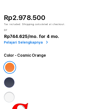
Rp2.978.500
Tax included.
Shipping
calculated at checkout.
or
Rp744.625
/mo. for 4 mo.
Pelajari Selengkapnya
Color
- Cosmic Orange